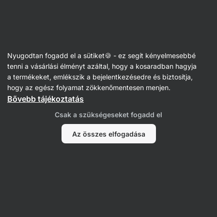
Vilgain
Receptek
Nyugodtan fogadd el a sütiket🍪 - ez segít kényelmesebbé
Banánkenyér ízű keksz
tenni a vásárlási élményt azáltal, hogy a kosaradban hagyja
a termékeket, emlékszik a bejelentkezésedre és biztosítja,
Eliška Lossmannová
hogy az egész folyamat zökkenőmentesen menjen.
Bővebb tájékoztatás
45 perc
Megosztás
Kommentek
3
21
420
Csak a szükségeseket fogadd el
Az összes elfogadása