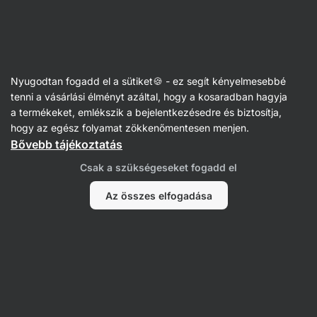
Vilgain
Receptek
Nyugodtan fogadd el a sütiket🍪 - ez segít kényelmesebbé
Alkoholmentes Piña Colada
tenni a vásárlási élményt azáltal, hogy a kosaradban hagyja
a termékeket, emlékszik a bejelentkezésedre és biztosítja,
Aktin szerkesztőség
hogy az egész folyamat zökkenőmentesen menjen.
Bővebb tájékoztatás
5 perc
Megosztás
Kommentek
10
173
Csak a szükségeseket fogadd el
Az összes elfogadása