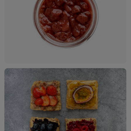
16
fotó
megjelenítése
a galériában
24
fotó
megjelenítése
a galériában