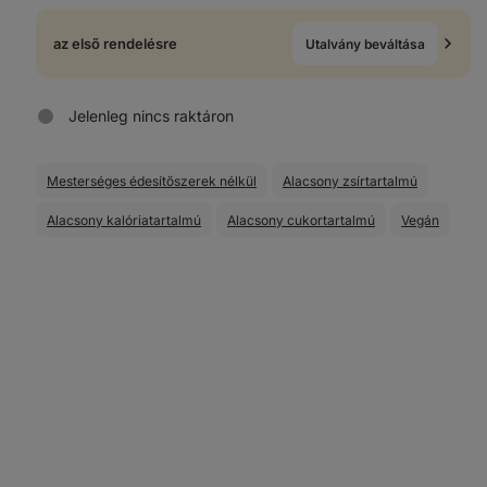
az első rendelésre
Utalvány beváltása
Jelenleg nincs raktáron
Mesterséges édesítőszerek nélkül
Alacsony zsírtartalmú
Alacsony kalóriatartalmú
Alacsony cukortartalmú
Vegán