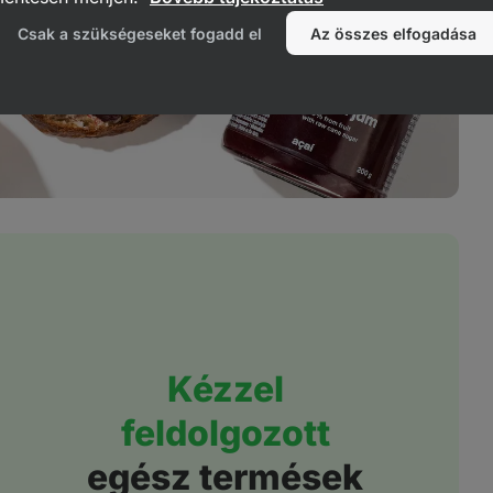
Csak a szükségeseket fogadd el
Az összes elfogadása
Kézzel
feldolgozott
egész termések