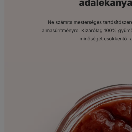
adalékanya
Ne számíts mesterséges tartósítószer
almasűrítményre. Kizárólag 100% gyümölc
minőségét csökkentő a