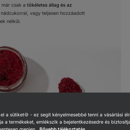
t már csak a
tökéletes állag és az
t nádcukorral, vagy teljesen hozzáadott
ek nélkül.
 a sütiket🍪 - ez segít kényelmesebbé tenni a vásárlási él
a a termékeket, emlékszik a bejelentkezésedre és biztosítj
mentesen menjen.
Bővebb tájékoztatás