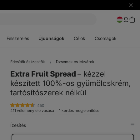
Figye
elrejt
Menü
Menü
megnyitása
megnyitása
Felszerelés
Újdonságok
Célok
Csomagok
Édesítők és ízesítők
Dzsemek és lekvárok
Extra Fruit Spread
⁠–⁠ kézzel
készített 100%-os gyümölcskrém,
tartósítószerek nélkül
értékelés
450
411 vélemény elolvasása
1 kérdés megjelenítése
Ízesítés
Meg
a
táb