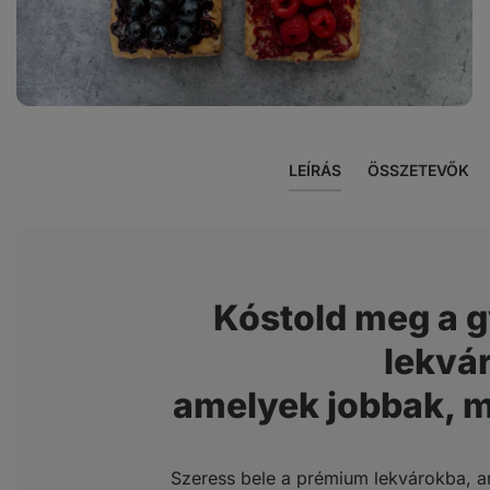
LEÍRÁS
ÖSSZETEVŐK
Kóstold meg a g
lekvá
amelyek jobbak, 
Szeress bele a prémium lekvárokba, 