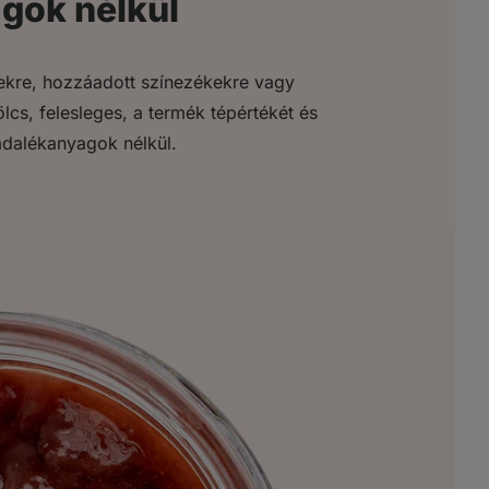
gok nélkül
ekre, hozzáadott színezékekre vagy
s, felesleges, a termék tépértékét és
dalékanyagok nélkül.