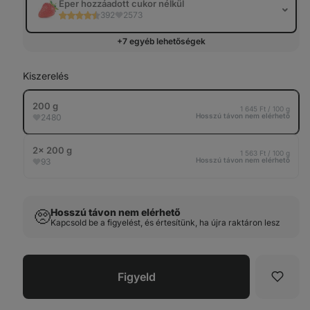
Eper hozzáadott cukor nélkül
392
2573
+7 egyéb lehetőségek
Kiszerelés
200 g
1 645 Ft / 100 g
Hosszú távon nem elérhető
2480
2× 200 g
1 563 Ft / 100 g
Hosszú távon nem elérhető
93
Hosszú távon nem elérhető
🥺
Kapcsold be a figyelést, és értesítünk, ha újra raktáron lesz
Figyeld
Kedve