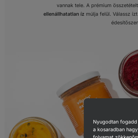
vannak tele. A prémium összetétel
ellenállhatatlan íz
múlja felül. Válassz íz
édesítőszer
Nyugodtan fogadd el
a kosaradban hagyj
folyamat zökkenő