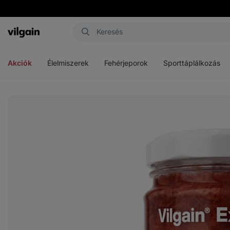
Vilgain
Menü
Menü
Menü
megnyitása
megnyitása
megnyitása
Akciók
Élelmiszerek
Fehérjeporok
Sporttáplálkozás