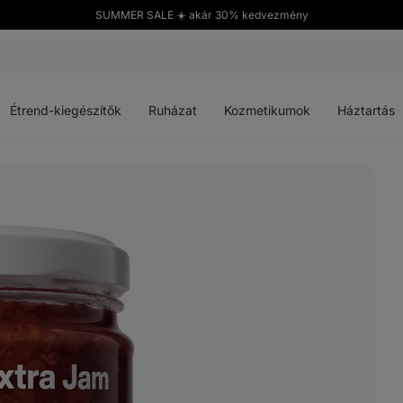
SUMMER SALE ☀️ akár 30% kedvezmény
Menü
Menü
Menü
Menü
megnyitása
megnyitása
megnyitása
megnyitása
Étrend-kiegészítők
Ruházat
Kozmetikumok
Háztartás