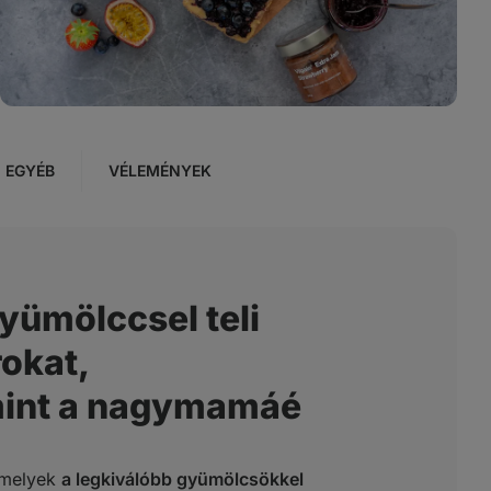
EGYÉB
VÉLEMÉNYEK
yümölccsel teli
rokat,
mint a nagymamáé
amelyek
a legkiválóbb gyümölcsökkel