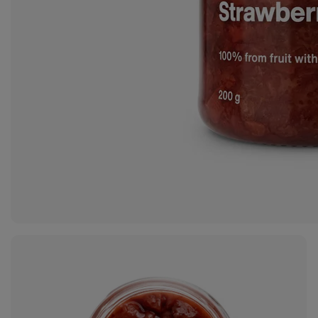
15
fotó
megjelenítése
a galériában