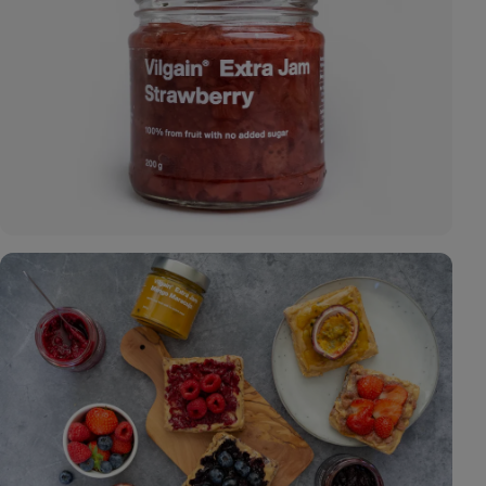
17
fotó
megjelenítése
a galériában
25
fotó
megjelenítése
a galériában