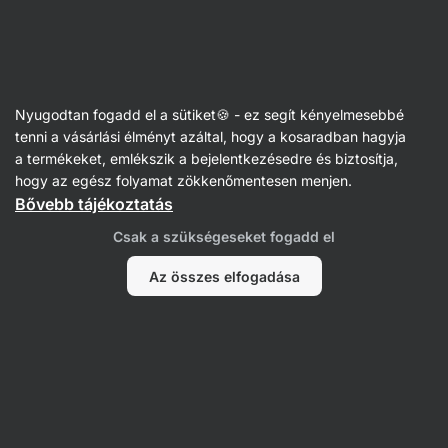
Vilgain
Receptek
Nyugodtan fogadd el a sütiket🍪 - ez segít kényelmesebbé
Gyors uzsonna iskolába
tenni a vásárlási élményt azáltal, hogy a kosaradban hagyja
a termékeket, emlékszik a bejelentkezésedre és biztosítja,
Eliška Lossmannová
hogy az egész folyamat zökkenőmentesen menjen.
Bővebb tájékoztatás
20 perc
Megosztás
Kommentek
35
288
Csak a szükségeseket fogadd el
Az összes elfogadása