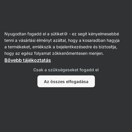
SUMMER SALE ☀️ akár 30% kedvezmény
Figyelmeztetés
elrejtése
Vilgain
Nyugodtan fogadd el a sütiket🍪 - ez segít kényelmesebbé
tenni a vásárlási élményt azáltal, hogy a kosaradban hagyja
A termék már nem kapható
a termékeket, emlékszik a bejelentkezésedre és biztosítja,
hogy az egész folyamat zökkenőmentesen menjen.
BIO Fusilli tészta
– csicseriborsó 250 g
Bővebb tájékoztatás
Termékinformációk megtekintése
Csak a szükségeseket fogadd el
A termék utódja
Az összes elfogadása
Tésztak
BIO Fusilli tészta
⁠–⁠ ellenőrzött ökológiai
gazdálkodásból származó csavart tészta
141 vélemény elolvasása
értékelés
144