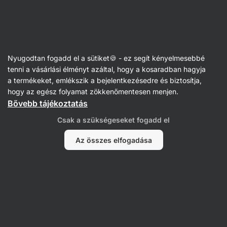
Vilgain
Hőérzékeny
Nyugodtan fogadd el a sütiket🍪 - ez segít kényelmesebbé
tenni a vásárlási élményt azáltal, hogy a kosaradban hagyja
a termékeket, emlékszik a bejelentkezésedre és biztosítja,
Szűrés
hogy az egész folyamat zökkenőmentesen menjen.
Bővebb tájékoztatás
Termékek:
66
Rendezés
:
Alapértelmezett
Csak a szükségeseket fogadd el
Az összes elfogadása