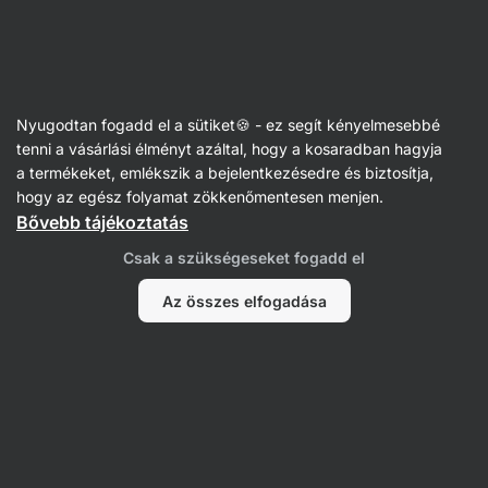
🔥 Ne maradj le a hét ajánlatáról: spórolj akár 25%-ot
Figyelmeztetés
elrejtése
Vilgain
Nyugodtan fogadd el a sütiket🍪 - ez segít kényelmesebbé
Vanília
tenni a vásárlási élményt azáltal, hogy a kosaradban hagyja
a termékeket, emlékszik a bejelentkezésedre és biztosítja,
Bourbon vanília örlemény
⁠–⁠ egy értékes,
hogy az egész folyamat zökkenőmentesen menjen.
rendkívül aromás ugandai fajta finomra őrölt
Bővebb tájékoztatás
rúdja
Csak a szükségeseket fogadd el
113 vélemény elolvasása
értékelés
150
Az összes elfogadása