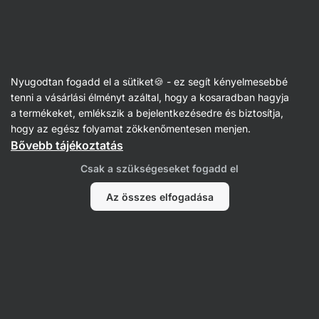
Vilgain
Tiramisu
Nyugodtan fogadd el a sütiket🍪 - ez segít kényelmesebbé
tenni a vásárlási élményt azáltal, hogy a kosaradban hagyja
Szűrés
Rendezés
:
Legújabb
1
a termékeket, emlékszik a bejelentkezésedre és biztosítja,
hogy az egész folyamat zökkenőmentesen menjen.
Bővebb tájékoztatás
Tiramisu
Brownies
Csak a szükségeseket fogadd el
Az összes elfogadása