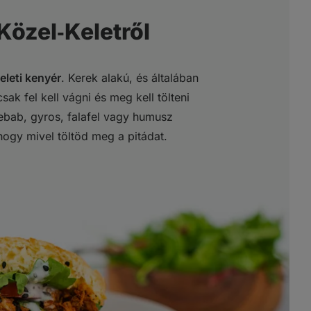
 Közel‑Keletről
leti kenyér
. Kerek alakú, és általában
sak fel kell vágni és meg kell tölteni
bab, gyros, falafel vagy humusz
 hogy mivel töltöd meg a pitádat.