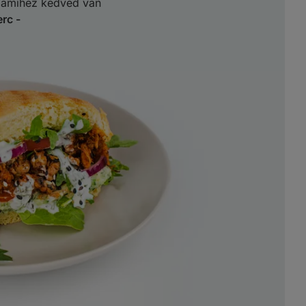
, amihez kedved van
rc -