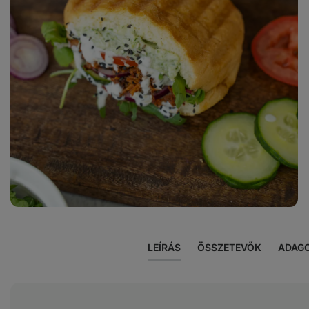
3
fotó
megjelenítése
a galériában
LEÍRÁS
ÖSSZETEVŐK
ADAG