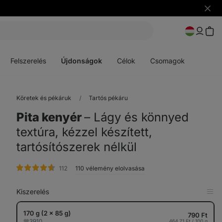
Figye
elrejt
Menü
Menü
megnyitása
megnyitása
Felszerelés
Újdonságok
Célok
Csomagok
Köretek és pékáruk
Tartós pékáru
Pita kenyér
⁠–⁠ Lágy és könnyed
textúra, kézzel készített,
tartósítószerek nélkül
értékelés
112
110 vélemény elolvasása
Kiszerelés
Meg
a
táb
170 g (2 x 85 g)
790 Ft
3910
464,71 Ft / 100 g