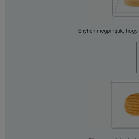
Enyhén megpirítjuk, hogy