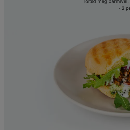
Töltsd meg bármivel
-
2 pe