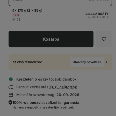
4× 170 g (2 x 85 g)
2 908 Ft
3 160 Ft
-8 %
427,65 Ft / 100 g
198
Kosárba
Kedve
az első rendelésre
Utalvány beváltása
Készleten 5
és így tovább darabok
Szállítási
Becsült kézbesítés
13. 8. csütörtök
információk
Minimális szavatosság:
20. 09. 2026
megjelenítése:
100%-os pénzvisszafizetési garancia
Ha nem elégedett, visszatérítjük a pénzét.