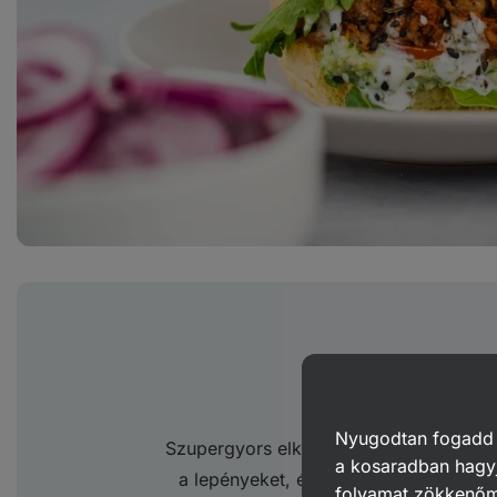
2 perc al
Nyugodtan fogadd el
Szupergyors elkészítéssel élvezheted. 
a kosaradban hagyj
a lepényeket, és
sütőben, mikrohullám
folyamat zökkenő