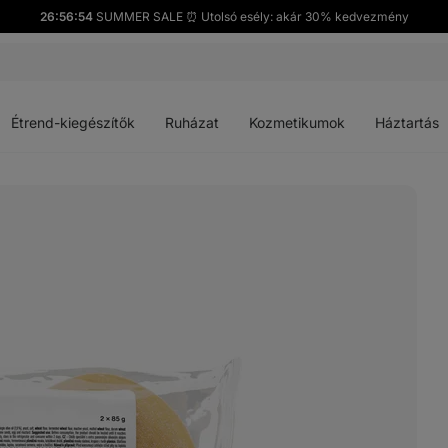
26:56:52
SUMMER SALE ⏰ Utolsó esély: akár 30% kedvezmény
Menü
Menü
Menü
Menü
megnyitása
megnyitása
megnyitása
megnyitása
Étrend-kiegészítők
Ruházat
Kozmetikumok
Háztartás