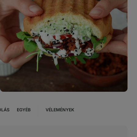
4
fotó
megjelenítése
a galériában
OLÁS
EGYÉB
VÉLEMÉNYEK