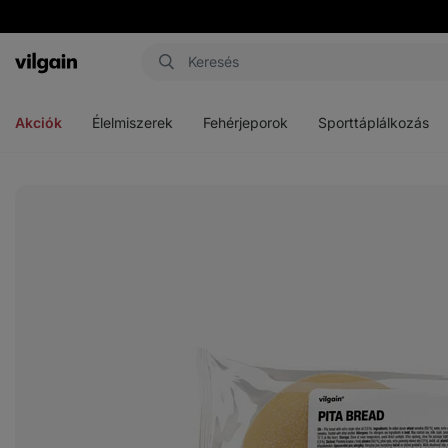
Vilgain
Menü
Menü
Menü
megnyitása
megnyitása
megnyitása
Akciók
Élelmiszerek
Fehérjeporok
Sporttáplálkozás