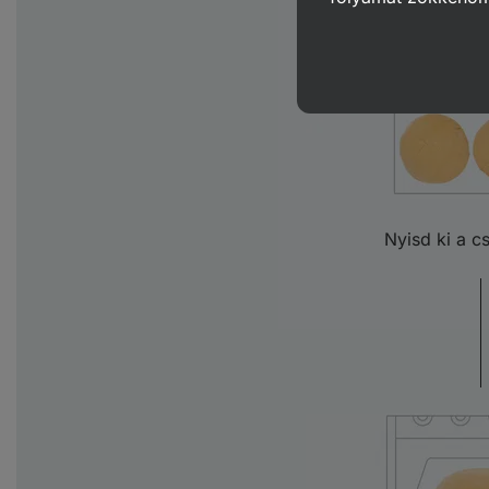
melegí
Nyisd ki a c