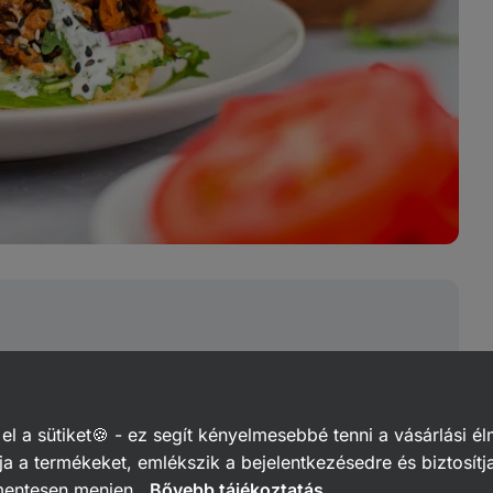
att kész
 a sütiket🍪 - ez segít kényelmesebbé tenni a vásárlási él
Nem kell mást tenned, mint megtölteni
a a termékeket, emlékszik a bejelentkezésedre és biztosítj
ú sütőben vagy grillen kb. 75 °C‑ra
mentesen menjen.
Bővebb tájékoztatás