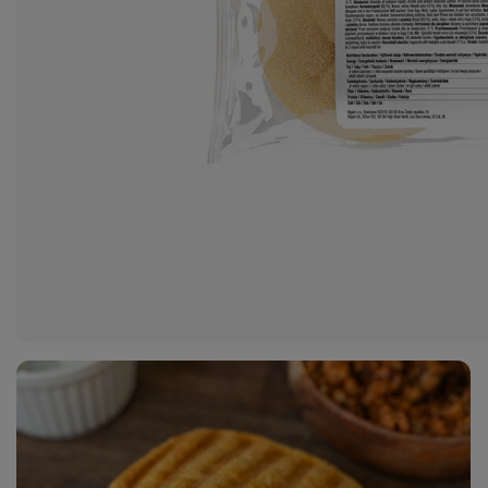
2
fotó
megjelenítése
a galériában