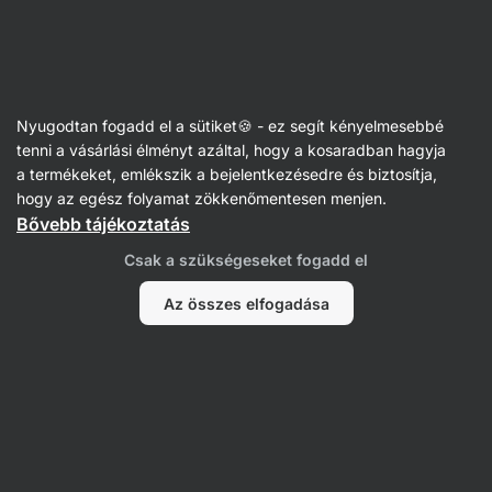
Vilgain
Matcha
Nyugodtan fogadd el a sütiket🍪 - ez segít kényelmesebbé
tenni a vásárlási élményt azáltal, hogy a kosaradban hagyja
a termékeket, emlékszik a bejelentkezésedre és biztosítja,
Matcha, a japán energia titka
hogy az egész folyamat zökkenőmentesen menjen.
Bővebb tájékoztatás
Fedezd fel a világot, ahol az idő egy pillanatra megáll.
Csak a szükségeseket fogadd el
Az igazi japán Matcha a teaművészet csúcsa
– egy
Az összes elfogadása
rituálé, amely visszaadja belső erődet, támogatja
a koncentrációt és harmonikus egyensúlyt teremt.
Ceremoniális Matchánk a legjobb japán kertekből
származik.
A levelek itt mély árnyékban nőnek, majd
lassan, kőmalmokon őrlik őket, hogy megőrizzék
a lehető legmagasabb minőséget.