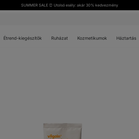
SUMMER SALE ⏰ Utolsó esély: akár 30% kedvezmény
Menü
Menü
Menü
Menü
megnyitása
megnyitása
megnyitása
megnyitása
Étrend-kiegészítők
Ruházat
Kozmetikumok
Háztartás