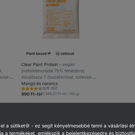
Plant based 🌱
Új változat
Clear Plant Protein
⁠–⁠ vegán
l,
proteinlimonádé 75% fehérjével,
viol-
mindössze 7 összetevővel, szteviol-
glikozidokkal édesítve
Mangó és narancs
350
35
Értékelés
Kedvencek
3.8/5,
990 Ft-tól
(1 998,57 Ft-tól / 100 g)
35
recenzję
 a sütiket🍪 - ez segít kényelmesebbé tenni a vásárlási él
a a termékeket, emlékszik a bejelentkezésedre és biztosítj