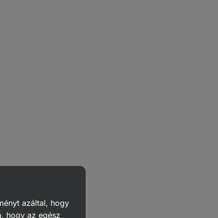
ményt azáltal, hogy
a, hogy az egész