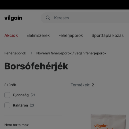
Vilgain
Menü
Menü
Menü
megnyitása
megnyitása
megnyitása
Akciók
Élelmiszerek
Fehérjeporok
Sporttáplálkozás
Fehérjeporok
Növényi fehérjeporok / vegán fehérjeporok
Borsófehérjék
Termékek:
2
Szűrők
Újdonság
(2)
Raktáron
(2)
Nem tartalmaz