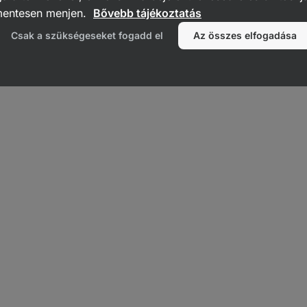
ebb és legjobb minőségű
növényi fehérjék
közé tartozik. Körülbelül
80
mentesen menjen.
Bővebb tájékoztatás
‑k
bőséges forrása. A borsófehérje nem a szárított zöldborsóból, ha
Csak a szükségeseket fogadd el
Az összes elfogadása
összes
esszenciális aminosavat
tartalmazza, a
metionin és a cisztein
ása korlátozott.