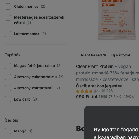
Gluténmentes
(2)
Mesterséges édesítőszerek
nélkül
(2)
Laktózmentes
(2)
Tápérték
Plant based 🌱
Új változat
Magas fehérjetartalmú
(2)
Clear Plant Protein
⁠–⁠ vegán
proteinlimonádé 75% fehérjéve
Alacsony cukortartalmú
(2)
mindössze 7 összetevővel, szte
glikozidokkal édesítve
Őszibarackos jegestea
Alacsony zsírtartalmú
(2)
326
35
Értékelés
Kedvencek
3.8/5,
990 Ft-tól
(1 998,57 Ft-tól / 100 g)
Low carb
(2)
35
recenzję
Ízesítés
Borsófehérjék
Nyugodtan fogadd el
Mangó
(1)
a kosaradban hagyj