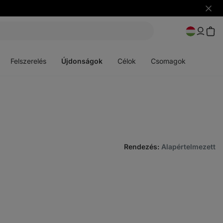
Figye
elrejt
Menü
Menü
megnyitása
megnyitása
Felszerelés
Újdonságok
Célok
Csomagok
Rendezés
:
Alapértelmezett