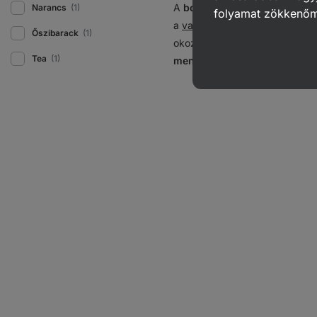
A
borsófehérje
a legkeresett
Narancs
(1)
folyamat zökkenő
a
vas
, az
arginin
vagy a
BCAA
Őszibarack
(1)
okozza a bézs színét. Bár az 
Tea
(1)
mennyisége miatt a hasznosul