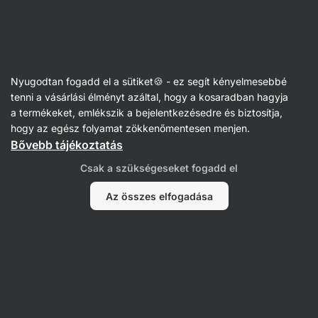
SUMMER SALE ☀️ akár 30% kedvezmény
Figyelmeztetés
elrejtése
Vilgain
Nyugodtan fogadd el a sütiket🍪 - ez segít kényelmesebbé
Tartós pékáru
tenni a vásárlási élményt azáltal, hogy a kosaradban hagyja
a termékeket, emlékszik a bejelentkezésedre és biztosítja,
Fehér toast kenyér
⁠–⁠ 100% természetes, puha,
hogy az egész folyamat zökkenőmentesen menjen.
héj nélküli búzából készült toast kenyér,
Bővebb tájékoztatás
mindössze 5 összetevőből
Csak a szükségeseket fogadd el
15 vélemény elolvasása
értékelés
15
Az összes elfogadása