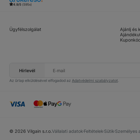
4.9/5
(595x)
Ügyfélszolgálat
Ajánlj és
Ajándéku
Kuponkód
Hírlevél
E‑mail
címed
Az űrlap elküldésével elfogadod az
Adatvédelmi szabályzatot
.
© 2026 Vilgain s.r.o.
Vállalati adatok
Feltételek
Sütik
Személyes 