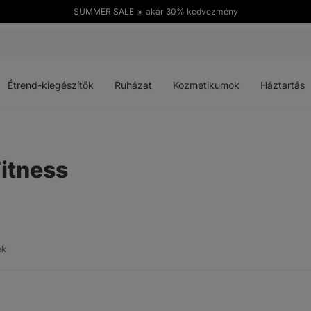
SUMMER SALE ☀️ akár 30% kedvezmény
Menü
Menü
Menü
Menü
megnyitása
megnyitása
megnyitása
megnyitása
Étrend-kiegészítők
Ruházat
Kozmetikumok
Háztartás
Fitness
ek