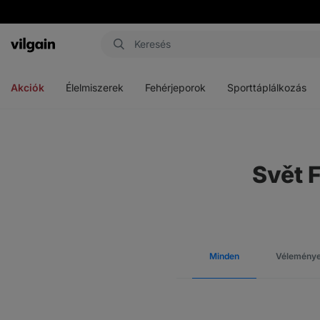
Vilgain
Menü
Menü
Menü
megnyitása
megnyitása
megnyitása
Akciók
Élelmiszerek
Fehérjeporok
Sporttáplálkozás
Svět 
Minden
Vélemény