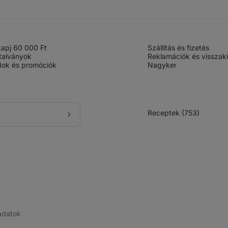
 kapj 60 000 Ft
Szállítás és fizetés
talványok
Reklamációk és visszak
ok és promóciók
Nagyker
Receptek (753)
Feliratkozás
adatok