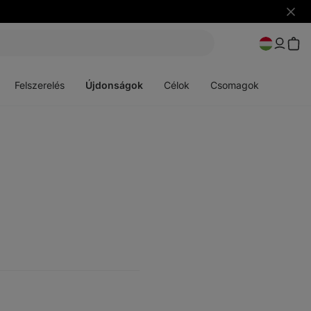
Figye
elrejt
Menü
Menü
megnyitása
megnyitása
Felszerelés
Újdonságok
Célok
Csomagok