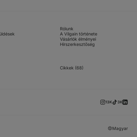
Rólunk
üldések
A Vilgain története
Vásárlók élményei
Hírszerkesztőség
Cikkek (68)
13K
3K
Magyar