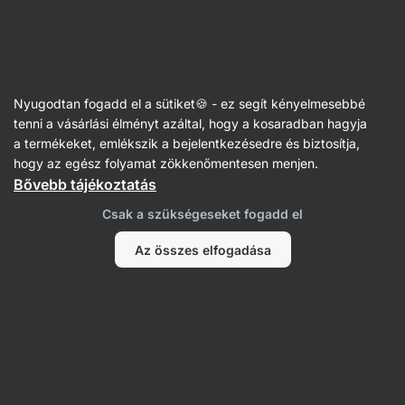
Vilgain
Kovász, sütőpor és élesztő
Nyugodtan fogadd el a sütiket🍪 - ez segít kényelmesebbé
Sütőpor
tenni a vásárlási élményt azáltal, hogy a kosaradban hagyja
a termékeket, emlékszik a bejelentkezésedre és biztosítja,
hogy az egész folyamat zökkenőmentesen menjen.
Bővebb tájékoztatás
Szűrés
Csak a szükségeseket fogadd el
Termékek:
2
Rendezés
:
Alapértelmezett
Az összes elfogadása