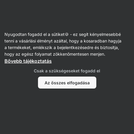
Vilgain
Dippek, pesztók és paszták
Nyugodtan fogadd el a sütiket🍪 - ez segít kényelmesebbé
Pesztók
tenni a vásárlási élményt azáltal, hogy a kosaradban hagyja
a termékeket, emlékszik a bejelentkezésedre és biztosítja,
hogy az egész folyamat zökkenőmentesen menjen.
Bővebb tájékoztatás
Szűrés
Csak a szükségeseket fogadd el
Termékek:
2
Rendezés
:
Alapértelmezett
Az összes elfogadása