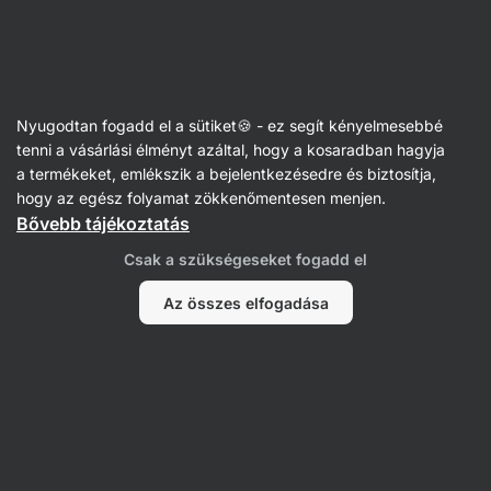
Vilgain
100%-os magvajak
Nyugodtan fogadd el a sütiket🍪 - ez segít kényelmesebbé
Mandulavajak
tenni a vásárlási élményt azáltal, hogy a kosaradban hagyja
a termékeket, emlékszik a bejelentkezésedre és biztosítja,
hogy az egész folyamat zökkenőmentesen menjen.
Bővebb tájékoztatás
Szűrés
Csak a szükségeseket fogadd el
Termékek:
9
Rendezés
:
Alapértelmezett
Az összes elfogadása