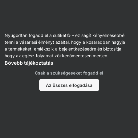
Vilgain
Csokis finomságok
Nyugodtan fogadd el a sütiket🍪 - ez segít kényelmesebbé
tenni a vásárlási élményt azáltal, hogy a kosaradban hagyja
a termékeket, emlékszik a bejelentkezésedre és biztosítja,
Szűrés
hogy az egész folyamat zökkenőmentesen menjen.
Bővebb tájékoztatás
Termékek:
31
Rendezés
:
Alapértelmezett
Csak a szükségeseket fogadd el
Az összes elfogadása