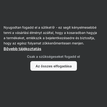
Vilgain
Alacsony kalóriatartalmú
Nyugodtan fogadd el a sütiket🍪 - ez segít kényelmesebbé
tenni a vásárlási élményt azáltal, hogy a kosaradban hagyja
a termékeket, emlékszik a bejelentkezésedre és biztosítja,
hogy az egész folyamat zökkenőmentesen menjen.
Bővebb tájékoztatás
Élelmiszerek
Csak a szükségeseket fogadd el
Ajándékok
Az összes elfogadása
Sporttáplálkozás
Szűrés