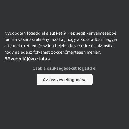
🔥 Ne maradj le a hét ajánlatáról: spórolj akár 25%-ot
Figyelmeztetés
elrejtése
Vilgain
Nyugodtan fogadd el a sütiket🍪 - ez segít kényelmesebbé
Fehérjés mogyorókrémek
tenni a vásárlási élményt azáltal, hogy a kosaradban hagyja
a termékeket, emlékszik a bejelentkezésedre és biztosítja,
BIO Plant Protein Nut Spread
⁠–⁠ 100%
hogy az egész folyamat zökkenőmentesen menjen.
természetes magvaj borsófehérjével,
Bővebb tájékoztatás
diófélékben gazdag, aromák és pálmaolaj nélkül
Csak a szükségeseket fogadd el
21 vélemény elolvasása
értékelés
23
Az összes elfogadása