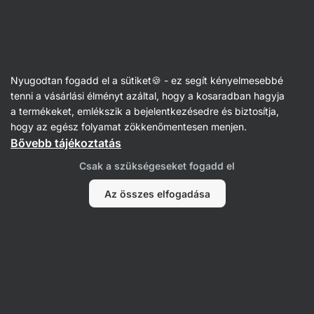
35:42:37
SUMMER SALE ⏰ Utolsó esély: akár 30% kedvezmény
Figyelmeztetés
elrejtése
Vilgain
Nyugodtan fogadd el a sütiket🍪 - ez segít kényelmesebbé
Paradicsomszószok és -pürék
tenni a vásárlási élményt azáltal, hogy a kosaradban hagyja
a termékeket, emlékszik a bejelentkezésedre és biztosítja,
Paradicsomszósz tonhallal
⁠–⁠ autentikus
hogy az egész folyamat zökkenőmentesen menjen.
mediterrán íz, extra szűz olívaolajjal,
Bővebb tájékoztatás
tartósítószerek és aromák nélkül
Csak a szükségeseket fogadd el
18 vélemény elolvasása
értékelés
18
Az összes elfogadása