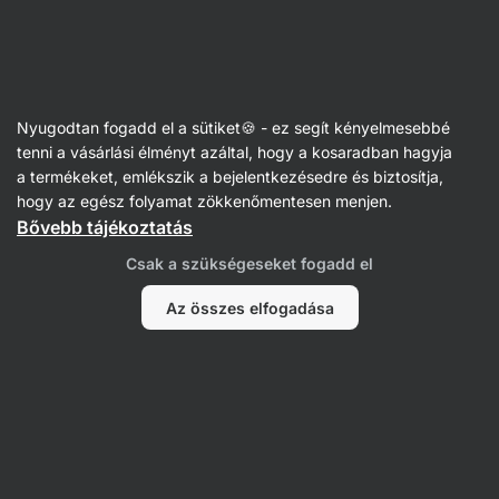
Vilgain
Nyugodtan fogadd el a sütiket🍪 - ez segít kényelmesebbé
tenni a vásárlási élményt azáltal, hogy a kosaradban hagyja
Grace Harding
a termékeket, emlékszik a bejelentkezésedre és biztosítja,
hogy az egész folyamat zökkenőmentesen menjen.
Bővebb tájékoztatás
Csak a szükségeseket fogadd el
Az összes elfogadása
Nem találtunk tételeket.