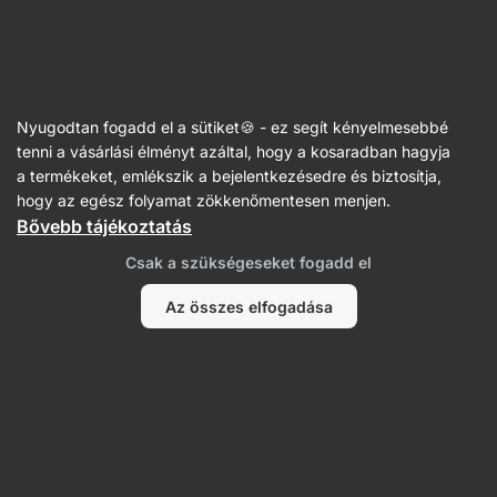
Vilgain
Nyugodtan fogadd el a sütiket🍪 - ez segít kényelmesebbé
tenni a vásárlási élményt azáltal, hogy a kosaradban hagyja
Maria Maas
a termékeket, emlékszik a bejelentkezésedre és biztosítja,
hogy az egész folyamat zökkenőmentesen menjen.
Bővebb tájékoztatás
Nem találtunk tételeket.
Csak a szükségeseket fogadd el
Az összes elfogadása