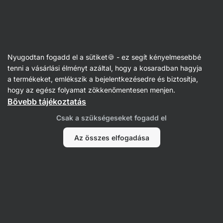
Vilgain
Nyugodtan fogadd el a sütiket🍪 - ez segít kényelmesebbé
tenni a vásárlási élményt azáltal, hogy a kosaradban hagyja
Rithvik Gidwani
a termékeket, emlékszik a bejelentkezésedre és biztosítja,
hogy az egész folyamat zökkenőmentesen menjen.
Bővebb tájékoztatás
Nem találtunk tételeket.
Csak a szükségeseket fogadd el
Az összes elfogadása