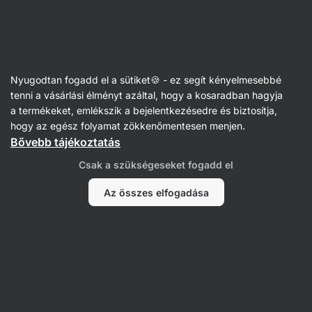
Vilgain
Nyugodtan fogadd el a sütiket🍪 - ez segít kényelmesebbé
tenni a vásárlási élményt azáltal, hogy a kosaradban hagyja
Diana Schmidt
a termékeket, emlékszik a bejelentkezésedre és biztosítja,
hogy az egész folyamat zökkenőmentesen menjen.
Bővebb tájékoztatás
Nem találtunk tételeket.
Csak a szükségeseket fogadd el
Az összes elfogadása