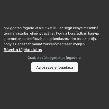
Vilgain
Nyugodtan fogadd el a sütiket🍪 - ez segít kényelmesebbé
tenni a vásárlási élményt azáltal, hogy a kosaradban hagyja
30ti denní výzva
a termékeket, emlékszik a bejelentkezésedre és biztosítja,
hogy az egész folyamat zökkenőmentesen menjen.
Bővebb tájékoztatás
Csak a szükségeseket fogadd el
Az összes elfogadása
Nem találtunk tételeket.