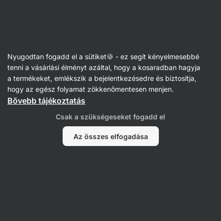
Vilgain
Nyugodtan fogadd el a sütiket🍪 - ez segít kényelmesebbé
tenni a vásárlási élményt azáltal, hogy a kosaradban hagyja
Petra Coufalová
a termékeket, emlékszik a bejelentkezésedre és biztosítja,
hogy az egész folyamat zökkenőmentesen menjen.
Bővebb tájékoztatás
Csak a szükségeseket fogadd el
Az összes elfogadása
Nem találtunk tételeket.