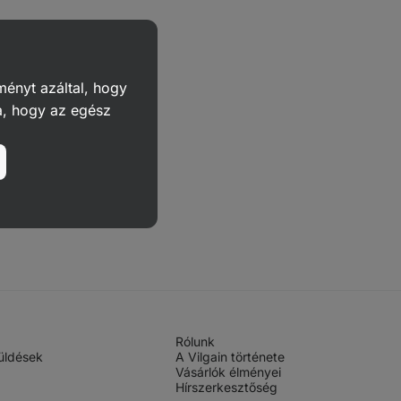
ményt azáltal, hogy
a, hogy az egész
Rólunk
üldések
A Vilgain története
Vásárlók élményei
Hírszerkesztőség