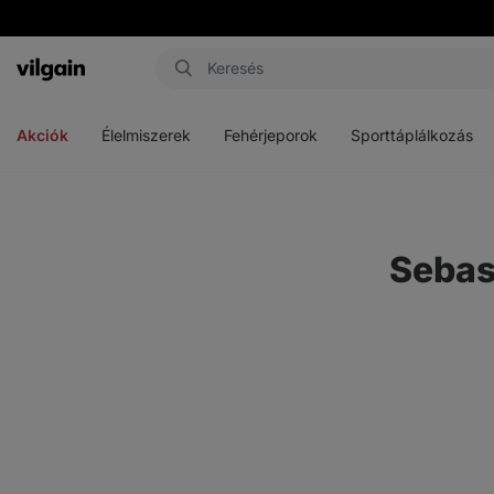
Vilgain
Menü
Menü
Menü
megnyitása
megnyitása
megnyitása
Akciók
Élelmiszerek
Fehérjeporok
Sporttáplálkozás
Sebas