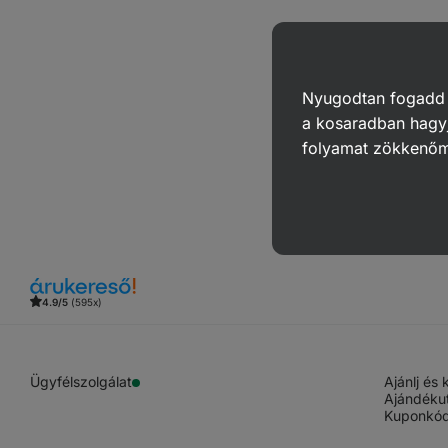
Nyugodtan fogadd el
a kosaradban hagyj
folyamat zökkenő
4.9/5
(595x)
Ügyfélszolgálat
Ajánlj és
Ajándéku
Kuponkód