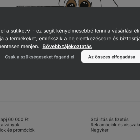
 a sütiket🍪 - ez segít kényelmesebbé tenni a vásárlási él
a a termékeket, emlékszik a bejelentkezésedre és biztosítj
mentesen menjen.
Bővebb tájékoztatás
Csak a szükségeseket fogadd el
Az összes elfogadása
 kapj 60 000 Ft
Szállítás és fizetés
talványok
Reklamációk és visszak
ok és promóciók
Nagyker