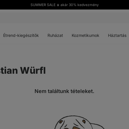
SUMMER SALE ☀️ akár 30% kedvezmény
Menü
Menü
Menü
Menü
megnyitása
megnyitása
megnyitása
megnyitása
Étrend-kiegészítők
Ruházat
Kozmetikumok
Háztartás
tian Würfl
Nem találtunk tételeket.