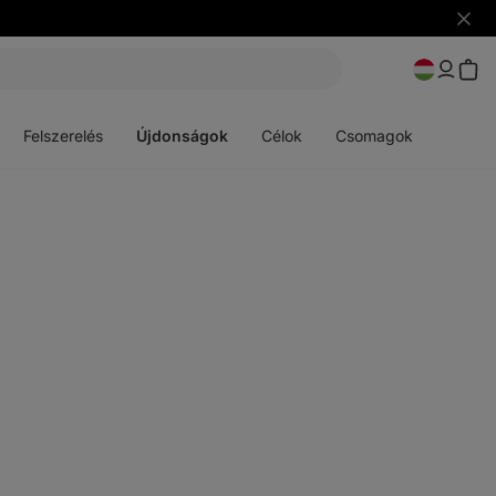
Figye
elrejt
Menü
Menü
megnyitása
megnyitása
Felszerelés
Újdonságok
Célok
Csomagok