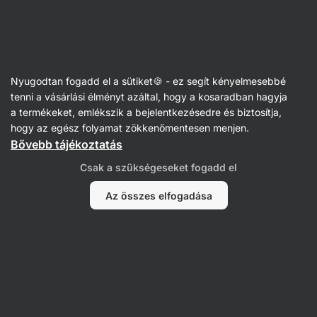
Vilgain
Nyugodtan fogadd el a sütiket🍪 - ez segít kényelmesebbé
tenni a vásárlási élményt azáltal, hogy a kosaradban hagyja
Lorena Eloy
a termékeket, emlékszik a bejelentkezésedre és biztosítja,
hogy az egész folyamat zökkenőmentesen menjen.
Bővebb tájékoztatás
Csak a szükségeseket fogadd el
Az összes elfogadása
Nem találtunk tételeket.