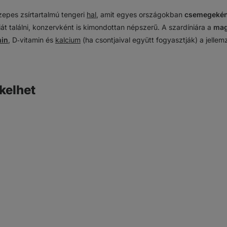
epes zsírtartalmú tengeri
hal
, amit egyes országokban
csemegekén
niát találni, konzervként is kimondottan népszerű. A szardíniára a
mag
min
, D‑vitamin és
kalcium
(ha csontjaival együtt fogyasztják) a jellem
kelhet