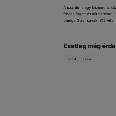
A
szardínia
egy kisméretű, köz
frissen fogott és hűtött szardí
omega‑3 zsírsavak
,
B12‑vita
Esetleg még érde
Tonhal
Lazac