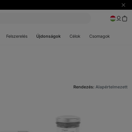
Figye
elrejt
Menü
Menü
megnyitása
megnyitása
Felszerelés
Újdonságok
Célok
Csomagok
Rendezés
:
Alapértelmezett