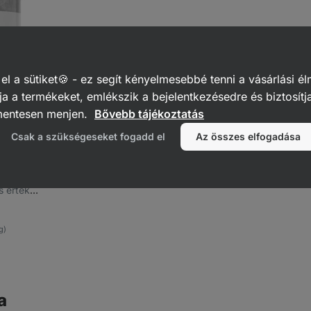
 a sütiket🍪 - ez segít kényelmesebbé tenni a vásárlási él
a a termékeket, emlékszik a bejelentkezésedre és biztosítj
mentesen menjen.
Bővebb tájékoztatás
Csak a szükségeseket fogadd el
Az összes elfogadása
lajban
gok
s értékű
g)
a