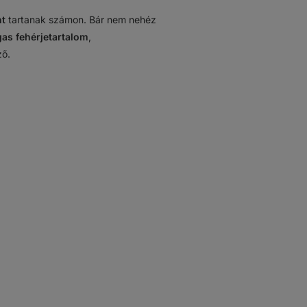
t
tartanak számon. Bár nem nehéz
as fehérjetartalom
,
ző.