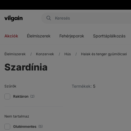
Vilgain
Menü
Menü
Menü
megnyitása
megnyitása
megnyitása
Akciók
Élelmiszerek
Fehérjeporok
Sporttáplálkozás
Élelmiszerek
Konzervek
Hús
Halak és tenger gyümölcsei
Szardínia
Termékek:
5
Szűrők
Raktáron
(2)
Nem tartalmaz
Gluténmentes
(5)