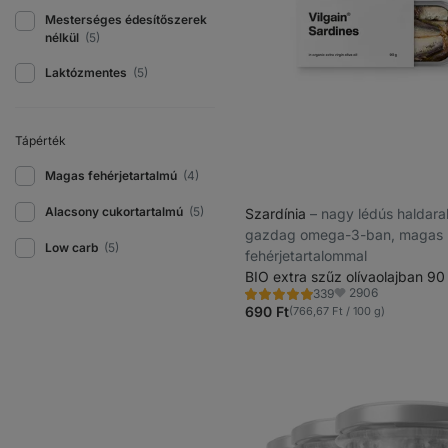
Mesterséges édesítőszerek
nélkül
(5)
Laktózmentes
(5)
Tápérték
Magas fehérjetartalmú
(4)
Alacsony cukortartalmú
(5)
Szardínia
⁠–⁠ nagy lédús haldar
gazdag omega-3-ban, magas
Low carb
(5)
fehérjetartalommal
BIO extra szűz olívaolajban 90
2906
339
Értékelés
Kedvencek
4.8/5,
690 Ft
(766,67 Ft / 100 g)
339
recenzję