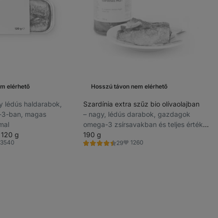
m elérhető
Hosszú távon nem elérhető
agy lédús haldarabok,
Szardínia extra szűz bio olívaolajban
3-ban, magas
⁠–⁠ nagy, lédús darabok, gazdagok
mal
omega-3 zsírsavakban és teljes értékű
 120 g
fehérjékben
190 g
3540
1260
29
Értékelés
dvencek
Kedvencek
4.3/5,
29
recenzję