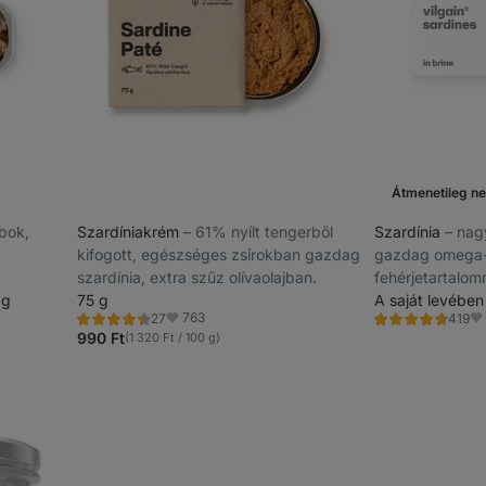
Átmenetileg ne
abok,
Szardíniakrém
⁠–⁠ 61% nyílt tengerből
Szardínia
⁠–⁠ n
kifogott, egészséges zsírokban gazdag
gazdag omega-
szardínia, extra szűz olívaolajban.
fehérjetartalom
 g
75 g
A saját levében
763
27
419
Értékelés
Értékelés
Kedvencek
Ke
4.5/5,
4.8/5,
990 Ft
(1 320 Ft / 100 g)
27
419
recenzję
recenzję