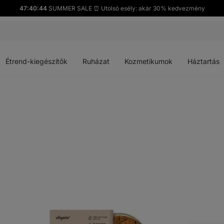
47:40:43
SUMMER SALE ⏰ Utolsó esély: akár 30% kedvezmény
Menü
Menü
Menü
Menü
megnyitása
megnyitása
megnyitása
megnyitása
Étrend-kiegészítők
Ruházat
Kozmetikumok
Háztartás