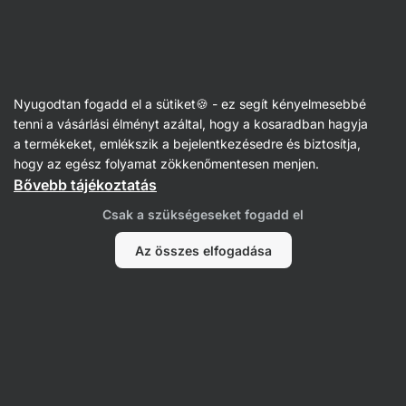
Vilgain
Fűszerek
Nyugodtan fogadd el a sütiket🍪 - ez segít kényelmesebbé
Só
tenni a vásárlási élményt azáltal, hogy a kosaradban hagyja
a termékeket, emlékszik a bejelentkezésedre és biztosítja,
hogy az egész folyamat zökkenőmentesen menjen.
Bővebb tájékoztatás
Csak a szükségeseket fogadd el
Az összes elfogadása
Tengeri só
Himalája só
Szűrés
Termékek:
5
Rendezés
:
Alapértelmezett