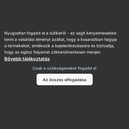
Vilgain
Étrend-kiegészítők
Nyugodtan fogadd el a sütiket🍪 - ez segít kényelmesebbé
Ízületi támogatás
tenni a vásárlási élményt azáltal, hogy a kosaradban hagyja
a termékeket, emlékszik a bejelentkezésedre és biztosítja,
hogy az egész folyamat zökkenőmentesen menjen.
Bővebb tájékoztatás
Csak a szükségeseket fogadd el
Komplex
Az összes elfogadása
ízületvédők
Kollagén
Glükozamin
Hialuronsav
Szűrés
1
Vilgain
Az összes szűrő törlése