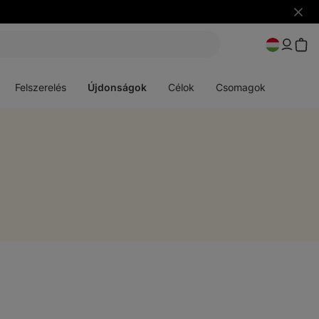
Figye
elrejt
Menü
Menü
megnyitása
megnyitása
Felszerelés
Újdonságok
Célok
Csomagok