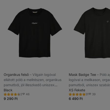
Organikus felső
⁠–⁠ Vilgain logóval
Mask Badge Tee
⁠–⁠ Póló 
ellátott póló a mellrészen, organikus
logóval a mellkason, orga
pamutból, jól illeszkedő uniszex
pamutból, uniszex szabá
fazonnal
Black
XS Fekete
46
39
2
31
Értékelés
Értékelés
Kedvencek
Kedvencek
4.5/5,
4.9/5,
9 290 Ft
6 490 Ft
2
31
recenzję
recenzję