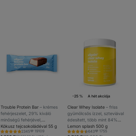
-25 %
A hét akciója
Trouble Protein Bar
⁠–⁠ krémes
Clear Whey Isolate
⁠–⁠ friss
fehérjeszelet, 29% kiváló
gyümölcsös ízzel, szteviával
_
minőségű fehérjével,
édesített, több mint 84%
_
tartósítószerek és színezékek
Kókusz tejcsokoládéval 55 g
fehérjevel
Lemon splash 500 g
19109
1755
2345
643
nélkül.
Értékelés
Értékelés
Kedvencek
Kedvencek