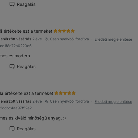
Reagálás
lemény hasznosnak jelölése
š
értékelte ezt a terméket
llenőrzött vásárlás
2 éve
Cseh nyelvből fordítva
Eredeti megjelenítése
●
9ce1f8c72a0220d6
emes és modern
Reagálás
lemény hasznosnak jelölése
la
értékelte ezt a terméket
llenőrzött vásárlás
2 éve
Cseh nyelvből fordítva
Eredeti megjelenítése
●
b2ddbc4aa97f52e2
emes és kiváló minőségű anyag. :)
Reagálás
lemény hasznosnak jelölése