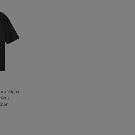
apró Vilgain
nikus
sban.