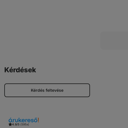
Kérdések
Kérdés feltevése
4.9/5
(595x)