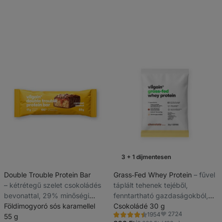
3 + 1 díjmentesen
A hét akciója
Double Trouble Protein Bar
Grass‑Fed Whey Protein
⁠–⁠ fűvel
⁠–⁠ kétrétegű szelet csokoládés
táplált tehenek tejéből,
bevonattal, 29% minőségi
fenntartható gazdaságokból,
fehérje, tartósítószerek és
Földimogyoró sós karamellel
sztéviával édesítve, alacsony
Csokoládé 30 g
2724
1954
színezékek nélkül
55 g
hőmérsékleten ultrafilterezve
Értékelés
Kedvencek