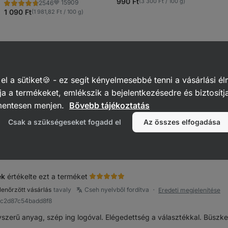
4.4/5,
990 Ft
(3 300 Ft / 100 g)
15909
2546
Értékelés
Kedvencek
1954
4.7/5,
1 090 Ft
(1 981,82 Ft / 100 g)
recenzję
2546
recenzję
sa
értékelte ezt a terméket
 a sütiket🍪 - ez segít kényelmesebbé tenni a vásárlási él
llenőrzött vásárlás
7 hónappal ezelőtt
Szlovák nyelvből fordítva
Eredeti 
●
a a termékeket, emlékszik a bejelentkezésedre és biztosítj
8f1b5d19af38a83b
mentesen menjen.
Bővebb tájékoztatás
er anyag
Csak a szükségeseket fogadd el
Az összes elfogadása
Reagálás
lemény hasznosnak jelölése
ek
értékelte ezt a terméket
llenőrzött vásárlás
tavaly
Cseh nyelvből fordítva
Eredeti megjelenítése
●
ac2d87c54badd8f8
szerű anyag, szép ing logóval. Elégedettség a választékkal. Büszke 