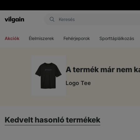
Vilgain
Menü
Menü
Menü
megnyitása
megnyitása
megnyitása
Akciók
Élelmiszerek
Fehérjeporok
Sporttáplálkozás
A termék már nem k
Logo Tee
Kedvelt hasonló termékek