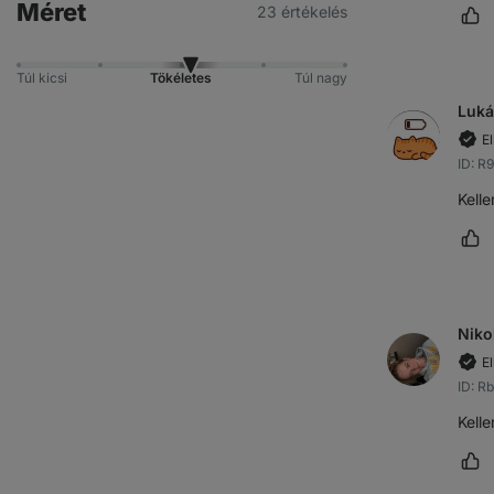
Méret
23 értékelés
Vé
Túl kicsi
Tökéletes
Túl nagy
Luká
E
ID: R
Kell
Vé
Niko
E
ID: R
Kell
Vé