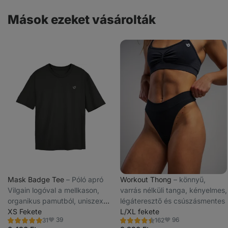
Mások ezeket vásárolták
Mask Badge Tee
⁠–⁠ Póló apró
Workout Thong
⁠–⁠ könnyű,
Vilgain logóval a mellkason,
varrás nélküli tanga, kényelmes,
organikus pamutból, uniszex
légáteresztő és csúszásmentes
szabásban.
XS Fekete
L/XL fekete
39
96
31
162
Értékelés
Értékelés
Kedvencek
Kedvencek