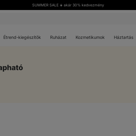
SUMMER SALE ☀️ akár 30% kedvezmény
Menü
Menü
Menü
Menü
megnyitása
megnyitása
megnyitása
megnyitása
Étrend-kiegészítők
Ruházat
Kozmetikumok
Háztartás
apható