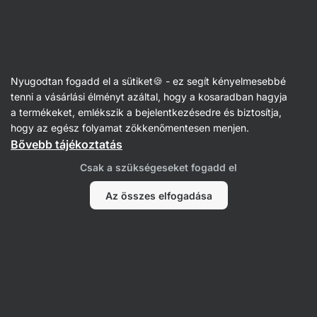
Vilgain
Újév
Nyugodtan fogadd el a sütiket🍪 - ez segít kényelmesebbé
tenni a vásárlási élményt azáltal, hogy a kosaradban hagyja
a termékeket, emlékszik a bejelentkezésedre és biztosítja,
Betarthatatlan fogadalmak
hogy az egész folyamat zökkenőmentesen menjen.
Bővebb tájékoztatás
➡️ megvalósítható döntések
Csak a szükségeseket fogadd el
Felejtsd el az
újévi hype‑ot
és azokat
Az összes elfogadása
a fogadalmakat, amelyek az első nehezebb napon
elillannak. Az
igazi fejlődés
nem arról szól, hogy
nulláról százra ugrunk, hanem a
kis lépésekről és
a rutinról
, amelyeket évekig fenn tudsz tartani.
Akár
most kezded a szokásokat
, akár
már ismered
az irányodat
, az utad nem a januári kezdeteken