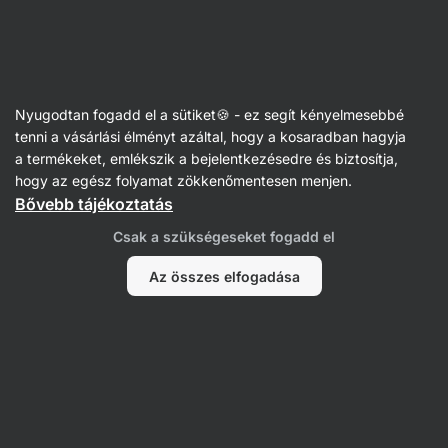
Vilgain
Nyugodtan fogadd el a sütiket🍪 - ez segít kényelmesebbé
tenni a vásárlási élményt azáltal, hogy a kosaradban hagyja
Veronika Fabianova
a termékeket, emlékszik a bejelentkezésedre és biztosítja,
hogy az egész folyamat zökkenőmentesen menjen.
Bővebb tájékoztatás
Csak a szükségeseket fogadd el
Az összes elfogadása
Minden
Vélemények
Vélemények
Veronika Fabianova
értékelte ezt a terméket