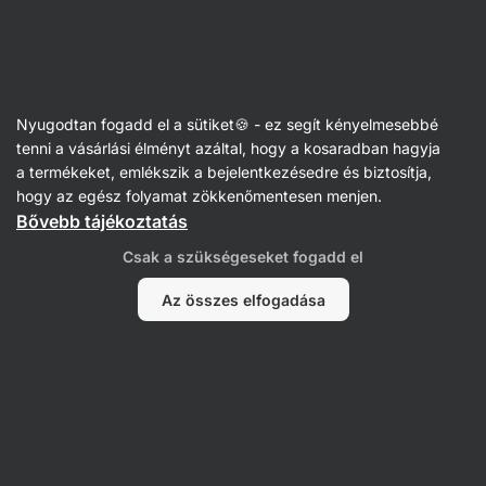
Vilgain
Teák
Nyugodtan fogadd el a sütiket🍪 - ez segít kényelmesebbé
Zöld teák
tenni a vásárlási élményt azáltal, hogy a kosaradban hagyja
a termékeket, emlékszik a bejelentkezésedre és biztosítja,
hogy az egész folyamat zökkenőmentesen menjen.
Bővebb tájékoztatás
Szűrés
Csak a szükségeseket fogadd el
Termékek:
4
Rendezés
:
Alapértelmezett
Az összes elfogadása