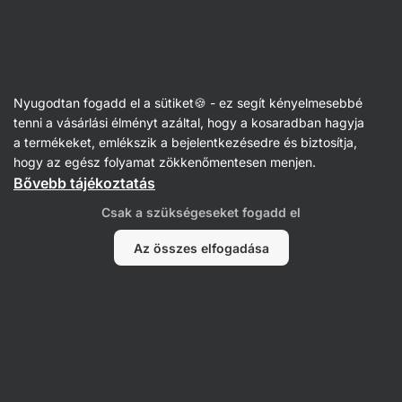
Vilgain
Chips és krékerek
Nyugodtan fogadd el a sütiket🍪 - ez segít kényelmesebbé
Krékerek
tenni a vásárlási élményt azáltal, hogy a kosaradban hagyja
a termékeket, emlékszik a bejelentkezésedre és biztosítja,
hogy az egész folyamat zökkenőmentesen menjen.
Bővebb tájékoztatás
Szűrés
Csak a szükségeseket fogadd el
Termékek:
7
Rendezés
:
Alapértelmezett
Az összes elfogadása