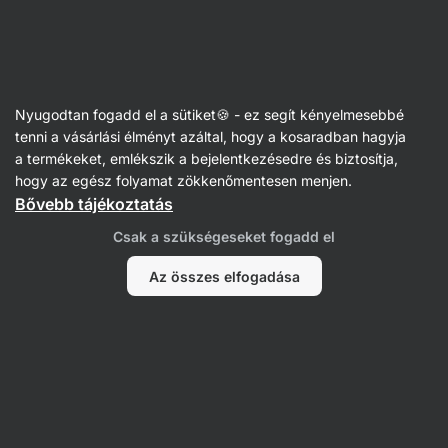
Vilgain
Receptek
Nyugodtan fogadd el a sütiket🍪 - ez segít kényelmesebbé
Foccacia olajbogyóval és
tenni a vásárlási élményt azáltal, hogy a kosaradban hagyja
a termékeket, emlékszik a bejelentkezésedre és biztosítja,
rozmaringgal
hogy az egész folyamat zökkenőmentesen menjen.
Bővebb tájékoztatás
Karolína Kramářová
Csak a szükségeseket fogadd el
60 perc
Megosztás
Kommentek
2
108
457
Az összes elfogadása