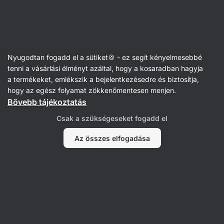
Vilgain
Receptek
Nyugodtan fogadd el a sütiket🍪 - ez segít kényelmesebbé
Édesburgonya krém kurkumával
tenni a vásárlási élményt azáltal, hogy a kosaradban hagyja
a termékeket, emlékszik a bejelentkezésedre és biztosítja,
Šárka Chynová
hogy az egész folyamat zökkenőmentesen menjen.
Bővebb tájékoztatás
30 perc
Megosztás
Kommentek
89
587
Csak a szükségeseket fogadd el
Az összes elfogadása