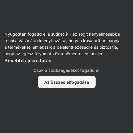
Vilgain
Fehérje szeletek
Nyugodtan fogadd el a sütiket🍪 - ez segít kényelmesebbé
Vegán fehérjeszelet
tenni a vásárlási élményt azáltal, hogy a kosaradban hagyja
a termékeket, emlékszik a bejelentkezésedre és biztosítja,
hogy az egész folyamat zökkenőmentesen menjen.
Bővebb tájékoztatás
Szűrés
Csak a szükségeseket fogadd el
Termékek:
8
Rendezés
:
Alapértelmezett
Az összes elfogadása