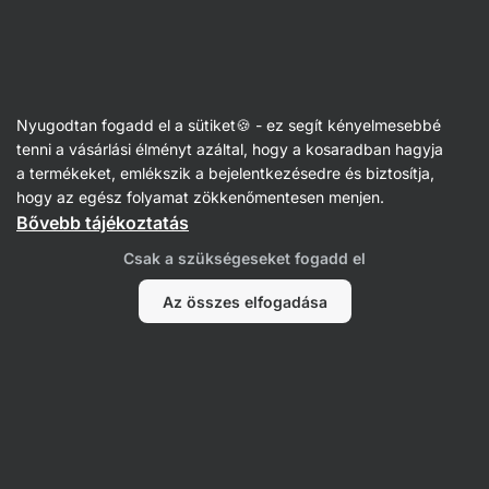
Vilgain
Support your skin
Nyugodtan fogadd el a sütiket🍪 - ez segít kényelmesebbé
tenni a vásárlási élményt azáltal, hogy a kosaradban hagyja
a termékeket, emlékszik a bejelentkezésedre és biztosítja,
Szűrés
hogy az egész folyamat zökkenőmentesen menjen.
Bővebb tájékoztatás
Rendezés
Termékek:
0
Rendezés
:
Alapértelmezett
Csak a szükségeseket fogadd el
Az összes elfogadása
Itt nem találtunk semmilyen termékeket
A termékek elfogytak. Bővebb tájékoztatásért kérlek, lépj
kapcsolatba az ügyfélszolgálattal.