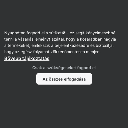
Vilgain
Keverékek főzéshez és sütéshez
Nyugodtan fogadd el a sütiket🍪 - ez segít kényelmesebbé
Keverékek készételekhez
tenni a vásárlási élményt azáltal, hogy a kosaradban hagyja
a termékeket, emlékszik a bejelentkezésedre és biztosítja,
hogy az egész folyamat zökkenőmentesen menjen.
Bővebb tájékoztatás
Szűrés
Csak a szükségeseket fogadd el
Termékek:
8
Rendezés
:
Alapértelmezett
Az összes elfogadása