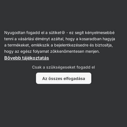
Vilgain
Nyugodtan fogadd el a sütiket🍪 - ez segít kényelmesebbé
tenni a vásárlási élményt azáltal, hogy a kosaradban hagyja
Vojtěch Vačkář
a termékeket, emlékszik a bejelentkezésedre és biztosítja,
hogy az egész folyamat zökkenőmentesen menjen.
Bővebb tájékoztatás
Csak a szükségeseket fogadd el
Az összes elfogadása
Nem találtunk tételeket.