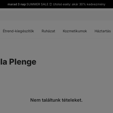
marad 3 nap
SUMMER SALE ⏰ Utolsó esély: akár 30% kedvezmény
Menü
Menü
Menü
Menü
megnyitása
megnyitása
megnyitása
megnyitása
Étrend-kiegészítők
Ruházat
Kozmetikumok
Háztartás
la Plenge
Nem találtunk tételeket.