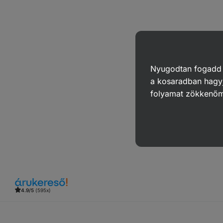
Nyugodtan fogadd el
a kosaradban hagyj
folyamat zökkenő
4.9/5
(595x)