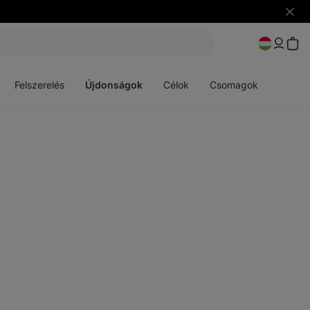
Figye
elrejt
Menü
Menü
megnyitása
megnyitása
Felszerelés
Újdonságok
Célok
Csomagok