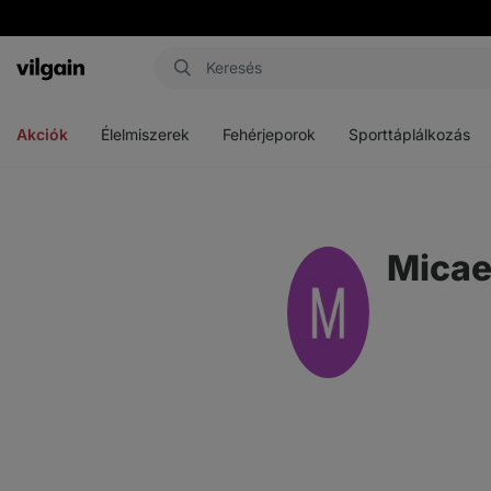
Vilgain
Menü
Menü
Menü
megnyitása
megnyitása
megnyitása
Akciók
Élelmiszerek
Fehérjeporok
Sporttáplálkozás
Micae