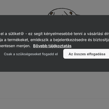
 a sütiket🍪 - ez segít kényelmesebbé tenni a vásárlási él
a a termékeket, emlékszik a bejelentkezésedre és biztosítj
mentesen menjen.
Bővebb tájékoztatás
Csak a szükségeseket fogadd el
Az összes elfogadása