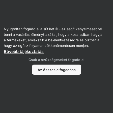
Vilgain
Nyugodtan fogadd el a sütiket🍪 - ez segít kényelmesebbé
tenni a vásárlási élményt azáltal, hogy a kosaradban hagyja
Soňa Makranská
a termékeket, emlékszik a bejelentkezésedre és biztosítja,
hogy az egész folyamat zökkenőmentesen menjen.
Bővebb tájékoztatás
Csak a szükségeseket fogadd el
Az összes elfogadása
Nem találtunk tételeket.