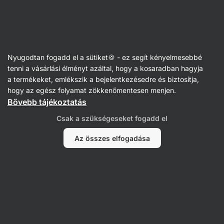
Vilgain
Nyugodtan fogadd el a sütiket🍪 - ez segít kényelmesebbé
tenni a vásárlási élményt azáltal, hogy a kosaradban hagyja
Megan Alice
a termékeket, emlékszik a bejelentkezésedre és biztosítja,
hogy az egész folyamat zökkenőmentesen menjen.
Bővebb tájékoztatás
Nem találtunk tételeket.
Csak a szükségeseket fogadd el
Az összes elfogadása