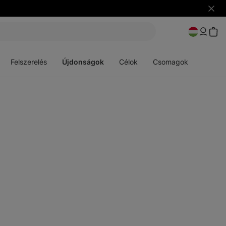
Figye
elrejt
Menü
Menü
megnyitása
megnyitása
Felszerelés
Újdonságok
Célok
Csomagok