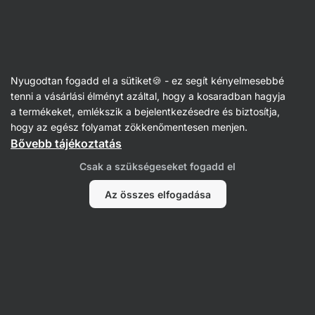
Vilgain
Nyugodtan fogadd el a sütiket🍪 - ez segít kényelmesebbé
tenni a vásárlási élményt azáltal, hogy a kosaradban hagyja
Jordan Stokeley
a termékeket, emlékszik a bejelentkezésedre és biztosítja,
hogy az egész folyamat zökkenőmentesen menjen.
Bővebb tájékoztatás
Csak a szükségeseket fogadd el
Az összes elfogadása
Nem találtunk tételeket.