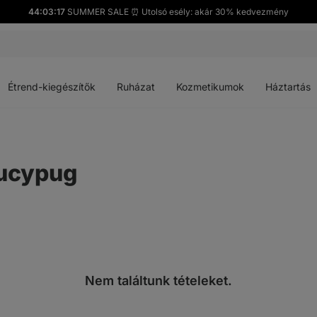
44:03:17
SUMMER SALE ⏰ Utolsó esély: akár 30% kedvezmény
Menü
Menü
Menü
Menü
megnyitása
megnyitása
megnyitása
megnyitása
Étrend-kiegészítők
Ruházat
Kozmetikumok
Háztartás
ucypug
Nem találtunk tételeket.