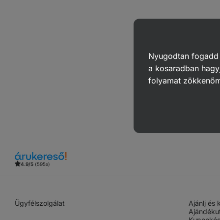
Nyugodtan fogadd el
a kosaradban hagyj
folyamat zökkenő
4.9/5
(595x)
Ügyfélszolgálat
Ajánlj és
Ajándéku
Kuponkód