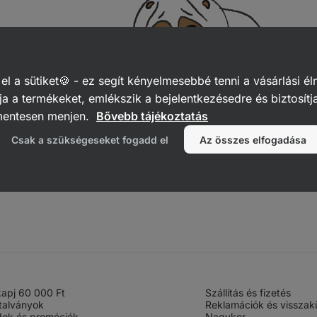
 a sütiket🍪 - ez segít kényelmesebbé tenni a vásárlási él
a a termékeket, emlékszik a bejelentkezésedre és biztosítj
mentesen menjen.
Bővebb tájékoztatás
Csak a szükségeseket fogadd el
Az összes elfogadása
 kapj 60 000 Ft
Szállítás és fizetés
talványok
Reklamációk és visszak
ok és promóciók
Nagyker