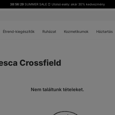
38:56:29
SUMMER SALE ⏰ Utolsó esély: akár 30% kedvezmény
Menü
Menü
Menü
Menü
megnyitása
megnyitása
megnyitása
megnyitása
Étrend-kiegészítők
Ruházat
Kozmetikumok
Háztartás
esca Crossfield
Nem találtunk tételeket.