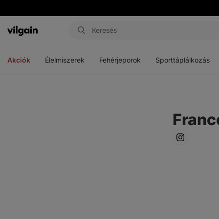
Vilgain
Menü
Menü
Menü
megnyitása
megnyitása
megnyitása
Akciók
Élelmiszerek
Fehérjeporok
Sporttáplálkozás
Franc