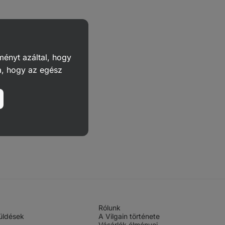
ményt azáltal, hogy
a, hogy az egész
Rólunk
üldések
A Vilgain története
Vásárlók élményei