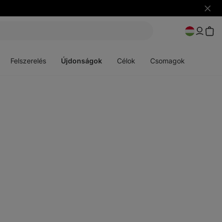
Figye
elrejt
Menü
Menü
megnyitása
megnyitása
Felszerelés
Újdonságok
Célok
Csomagok