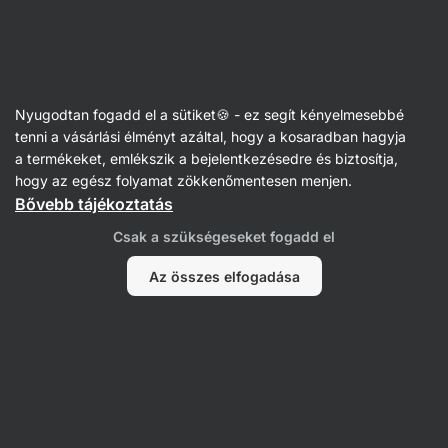
Vilgain
Nyugodtan fogadd el a sütiket🍪 - ez segít kényelmesebbé
tenni a vásárlási élményt azáltal, hogy a kosaradban hagyja
Ella Denton
a termékeket, emlékszik a bejelentkezésedre és biztosítja,
hogy az egész folyamat zökkenőmentesen menjen.
Bővebb tájékoztatás
Nem találtunk tételeket.
Csak a szükségeseket fogadd el
Az összes elfogadása